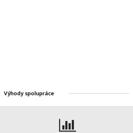
Pomohu vám získat
NEJLEPŠÍ HYPOTÉKU
ZÍSKAT NABÍDKU ÚSPORNÉ HYPOTÉKY
Výhody spolupráce