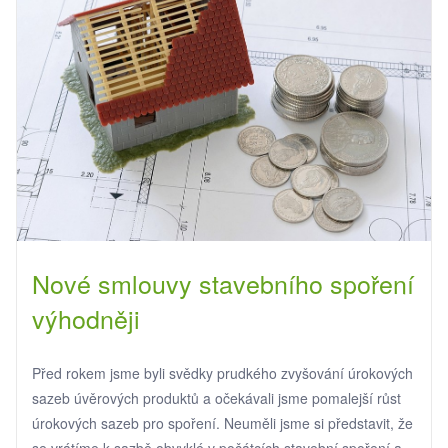
Nové smlouvy stavebního spoření
výhodněji
Před rokem jsme byli svědky prudkého zvyšování úrokových
sazeb úvěrových produktů a očekávali jsme pomalejší růst
úrokových sazeb pro spoření. Neuměli jsme si představit, že
se vrátíme k sazbě obvyklé v počátcích stavební spoření a