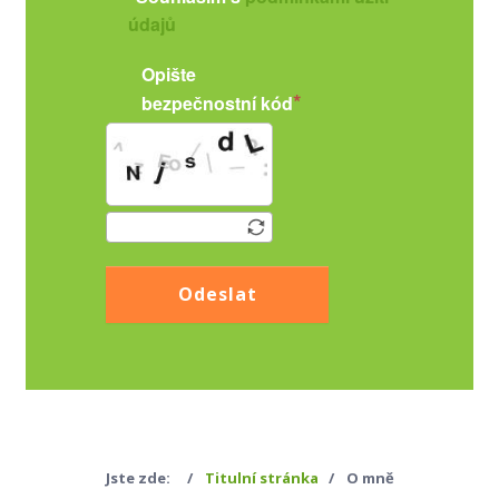
údajů
Opište
bezpečnostní kód
Odeslat
Jste zde:
Titulní stránka
O mně