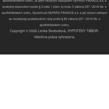
spotřebitelského úvěru. Já jsem vázaným zástupcem GEPARD FINANCE a.s. a
poskytuji doporučení podle § 3 odst. 1 písm. b) bodu 3 zákona 257 / 2016 Sb. o
spotřebitelském úvěru. Společnost GEPARD FINANCE a.s. a její vázaní zástupci
se nezabývají poskytováním rady podle § 85 zákona 257 / 2016 Sb. o
spotřebitelském úvěru.
Copyright © 2026 Lenka Svobodová, HYPOTÉKY TÁBOR.
Všechna práva vyhrazena.