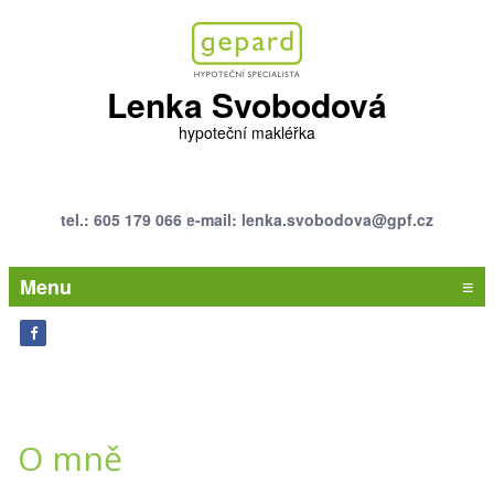
Lenka Svobodová
hypoteční makléřka
tel.: 605 179 066
e-mail: lenka.svobodova@gpf.cz
Menu
≡
O mně