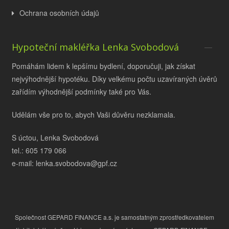
Ochrana osobních údajů
Hypoteční makléřka Lenka Svobodová
Pomáhám lidem k lepšímu bydlení, doporučuji, jak získat
nejvýhodnější hypotéku. Díky velkému počtu uzavíraných úvěrů
zařídím výhodnější podmínky také pro Vás.
Udělám vše pro to, abych Vaši důvěru nezklamala.
S úctou, Lenka Svobodová
tel.: 605 179 066
e-mail: lenka.svobodova@gpf.cz
Společnost GEPARD FINANCE a.s. je samostatným zprostředkovatelem