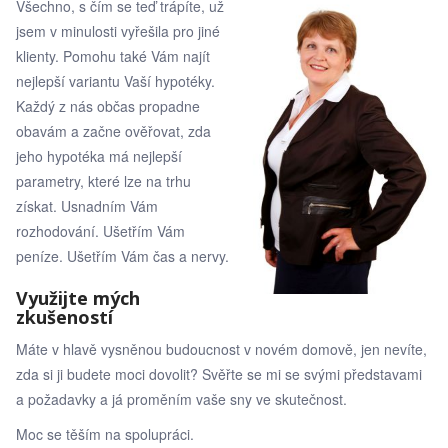
Všechno, s čím se teď trápíte, už
jsem v minulosti vyřešila pro jiné
klienty. Pomohu také Vám najít
nejlepší variantu Vaší hypotéky.
Každý z nás občas propadne
obavám a začne ověřovat, zda
jeho hypotéka má nejlepší
parametry, které lze na trhu
získat. Usnadním Vám
rozhodování. Ušetřím Vám
peníze. Ušetřím Vám čas a nervy.
Využijte mých
zkušeností
Máte v hlavě vysněnou budoucnost v novém domově, jen nevíte,
zda si ji budete moci dovolit? Svěřte se mi se svými představami
a požadavky a já proměním vaše sny ve skutečnost.
Moc se těším na spolupráci.