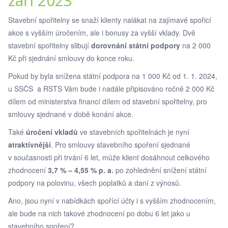
září 2023
Stavební spořitelny se snaží klienty nalákat na zajímavé spořicí
akce s vyšším úročením, ale i bonusy za vyšší vklady. Dvě
stavební spořitelny slibují
dorovnání státní podpory
na 2 000
Kč při sjednání smlouvy do konce roku.
Pokud by byla snížena státní podpora na 1 000 Kč od 1. 1. 2024,
u SSČS a RSTS Vám bude i nadále připisováno ročně 2 000 Kč
dílem od ministerstva financí dílem od stavební spořitelny, pro
smlouvy sjednané v době konání akce.
Také
úročení vkladů
ve stavebních spořitelnách je nyní
atraktivnější
. Pro smlouvy stavebního spoření sjednané
v současnosti při trvání 6 let, může klient dosáhnout celkového
zhodnocení
3,7 % – 4,55 % p. a.
po zohlednění snížení státní
podpory na polovinu, všech poplatků a daní z výnosů.
Ano, jsou nyní v nabídkách spořící účty i s vyšším zhodnocením,
ale bude na nich takové zhodnocení po dobu 6 let jako u
stavebního spoření?