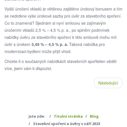
Vyšší úročení vkladů je většinou zajištěno úrokový bonusem a tím
se nedotkne výše úrokové sazby pro úvěr ze stavebního spoření.
Co to znamená? Sjednám si nyní smlouvu se zajímavým
úročením vkladů 2,5 % – 4,5 % p. a., po splnění podmínek
nabídky úvěru ze stavebního spoření k této smlouvě mohu mít
úvěr s úrokem
3,49 % – 4,5 % p. a.
Taková nabídka pro
modernizaci bydlení může přijít vhod.
Chcete-li o současných nabídkách stavebních spořitelen vědět
více, jsem vám k dispozici.
Následující
Jste zde:
Titulní stránka
Blog
Stavební spoření a úvěry v září 2023