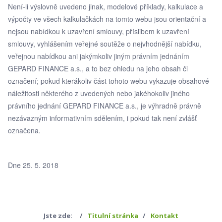
Není-li výslovně uvedeno jinak, modelové příklady, kalkulace a
výpočty ve všech kalkulačkách na tomto webu jsou orientační a
nejsou nabídkou k uzavření smlouvy, příslibem k uzavření
smlouvy, vyhlášením veřejné soutěže o nejvhodnější nabídku,
veřejnou nabídkou ani jakýmkoliv jiným právním jednáním
GEPARD FINANCE a.s., a to bez ohledu na jeho obsah či
označení; pokud kterákoliv část tohoto webu vykazuje obsahové
náležitosti některého z uvedených nebo jakéhokoliv jiného
právního jednání GEPARD FINANCE a.s., je výhradně právně
nezávazným informativním sdělením, i pokud tak není zvlášť
označena.
Dne 25. 5. 2018
Jste zde:
Titulní stránka
Kontakt