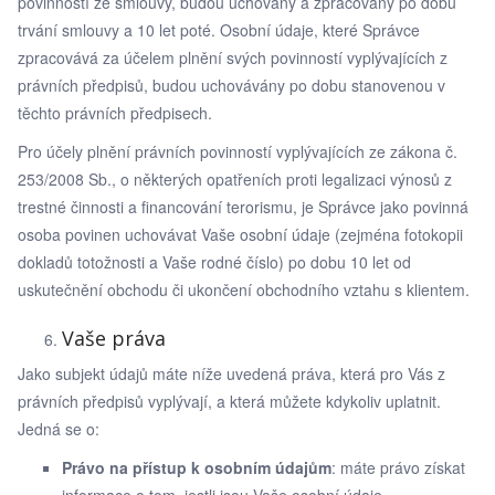
povinností ze smlouvy, budou uchovány a zpracovány po dobu
trvání smlouvy a 10 let poté. Osobní údaje, které Správce
zpracovává za účelem plnění svých povinností vyplývajících z
právních předpisů, budou uchovávány po dobu stanovenou v
těchto právních předpisech.
Pro účely plnění právních povinností vyplývajících ze zákona č.
253/2008 Sb., o některých opatřeních proti legalizaci výnosů z
trestné činnosti a financování terorismu, je Správce jako povinná
osoba povinen uchovávat Vaše osobní údaje (zejména fotokopii
dokladů totožnosti a Vaše rodné číslo) po dobu 10 let od
uskutečnění obchodu či ukončení obchodního vztahu s klientem.
Vaše práva
Jako subjekt údajů máte níže uvedená práva, která pro Vás z
právních předpisů vyplývají, a která můžete kdykoliv uplatnit.
Jedná se o:
Právo na přístup k osobním údajům
: máte právo získat
informace o tom, jestli jsou Vaše osobní údaje