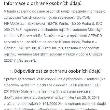
Informace o ochraně osobních údajů
V tomto sdělení o ochraně osobních údajů naleznete informace o
zpracování Vašich osobních údajů společností GEPARD
FINANCE a.s., Sokolovská 192/79, Karlín, 180 00 Praha 8, IČO
259 73 843, zapsaná v obchodním rejstříku vedeném Městským
soudem v Praze v oddíle B vložce 7947, a společnost GEPARD
servisní s.r.o., se sídlem na adrese K lomu 985/4, Praha 8 –
Ďáblice, PSČ 182 00, IČO 029 08 719, zapsaná v obchodním
rejstříku vedeném Městským soudem v Praze v oddíle C vložce
225217 („
Správce
“).
Odpovědnost za ochranu osobních údajů
Správce zpracovává Vaše osobní údaje především v souladu (i) s
Obecným nařízením o ochraně osobních údajů (Nařízení (EU)
2016/679) (dále jen „nařízení“) a (ii) s právním předpisem
doplňujícím některá ustanovení nařízení, který po 25. 5. 2018
zruší a nahradí zákon č. 101/2000 Sb., o ochraně osobních údajů
a o změně některých zákonů (zákon o zpracování osobních