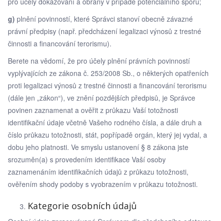
pro účely dokazování a obrany v případě potenciálního sporu;
g)
plnění povinností, které Správci stanoví obecně závazné
právní předpisy (např. předcházení legalizaci výnosů z trestné
činnosti a financování terorismu).
Berete na vědomí, že pro účely plnění právních povinností
vyplývajících ze zákona č. 253/2008 Sb., o některých opatřeních
proti legalizaci výnosů z trestné činnosti a financování terorismu
(dále jen „zákon“), ve znění pozdějších předpisů, je Správce
povinen zaznamenat a ověřit z průkazu Vaší totožnosti
identifikační údaje včetně Vašeho rodného čísla, a dále druh a
číslo průkazu totožnosti, stát, popřípadě orgán, který jej vydal, a
dobu jeho platnosti. Ve smyslu ustanovení § 8 zákona jste
srozuměn(a) s provedením identifikace Vaší osoby
zaznamenáním identifikačních údajů z průkazu totožnosti,
ověřením shody podoby s vyobrazením v průkazu totožnosti.
Kategorie osobních údajů