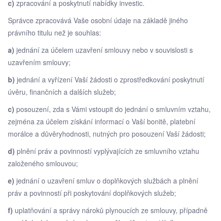
c)
zpracování a poskytnutí nabídky investic.
Správce zpracovává Vaše osobní údaje na základě jiného
právního titulu než je souhlas:
a)
jednání za účelem uzavření smlouvy nebo v souvislosti s
uzavřením smlouvy;
b)
jednání a vyřízení Vaší žádosti o zprostředkování poskytnutí
úvěru, finančních a dalších služeb;
c)
posouzení, zda s Vámi vstoupit do jednání o smluvním vztahu,
zejména za účelem získání informací o Vaší bonitě, platební
morálce a důvěryhodnosti, nutných pro posouzení Vaší žádosti;
d)
plnění práv a povinností vyplývajících ze smluvního vztahu
založeného smlouvou;
e)
jednání o uzavření smluv o doplňkových službách a plnění
práv a povinností při poskytování doplňkových služeb;
f)
uplatňování a správy nároků plynoucích ze smlouvy, případně