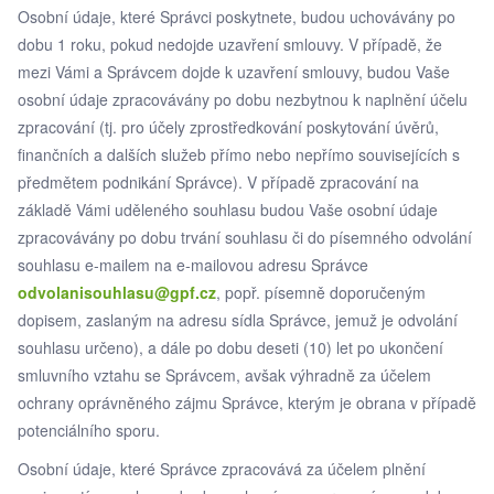
Osobní údaje, které Správci poskytnete, budou uchovávány po
dobu 1 roku, pokud nedojde uzavření smlouvy. V případě, že
mezi Vámi a Správcem dojde k uzavření smlouvy, budou Vaše
osobní údaje zpracovávány po dobu nezbytnou k naplnění účelu
zpracování (tj. pro účely zprostředkování poskytování úvěrů,
finančních a dalších služeb přímo nebo nepřímo souvisejících s
předmětem podnikání Správce). V případě zpracování na
základě Vámi uděleného souhlasu budou Vaše osobní údaje
zpracovávány po dobu trvání souhlasu či do písemného odvolání
souhlasu e-mailem na e‑mailovou adresu Správce
odvolanisouhlasu@gpf.cz
, popř. písemně doporučeným
dopisem, zaslaným na adresu sídla Správce, jemuž je odvolání
souhlasu určeno), a dále po dobu deseti (10) let po ukončení
smluvního vztahu se Správcem, avšak výhradně za účelem
ochrany oprávněného zájmu Správce, kterým je obrana v případě
potenciálního sporu.
Osobní údaje, které Správce zpracovává za účelem plnění